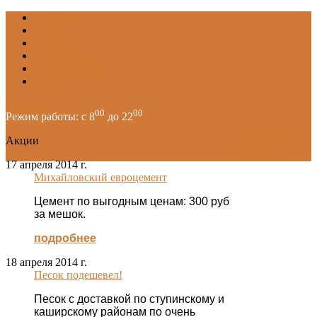
Главная
Цены
Доставка
Контакты
Онлайн заказ
Акции
ЭлитСтрой
00
00
Режим работы: с 8
до 22
ЭлитСтрой
Акции
Домодедово©
2000-2026
17 апреля 2014 г.
Михайловский евроцемент
Цемент по выгодным ценам:
300 руб
за мешок.
подробнее
18 апреля 2014 г.
Песок подешевел!
Песок с доставкой по ступинскому и
каширскому районам по очень