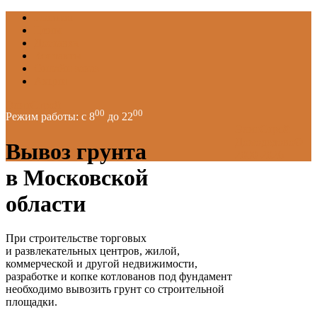
Главная
Цены
Доставка
Контакты
Онлайн заказ
Акции
ЭлитСтрой
00
00
Режим работы: с 8
до 22
ЭлитСтрой
Домодедово©
Вывоз грунта
2000-2026
в Московской
области
При строительстве торговых
и развлекательных центров, жилой,
коммерческой и другой недвижимости,
разработке и копке котлованов под фундамент
необходимо вывозить грунт со строительной
площадки.